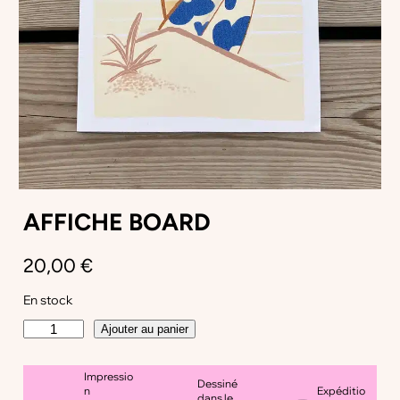
AFFICHE BOARD
20,00
€
En stock
q
Ajouter au panier
u
a
Impressio
n
Dessiné
n
Expéditio
t
dans le