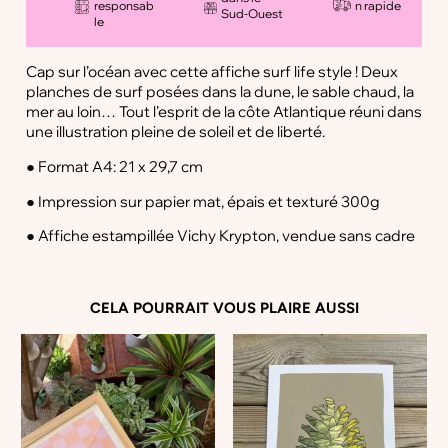
responsab
n rapide
Sud-Ouest
i
le
t
é
Cap sur l’océan avec cette affiche surf life style ! Deux
d
planches de surf posées dans la dune, le sable chaud, la
e
mer au loin… Tout l’esprit de la côte Atlantique réuni dans
A
une illustration pleine de soleil et de liberté.
f
f
● Format A4: 21 x 29,7 cm
i
c
● Impression sur papier mat, épais et texturé 300g
h
● Affiche estampillée Vichy Krypton, vendue sans cadre
e
B
o
a
CELA POURRAIT VOUS PLAIRE AUSSI
r
d