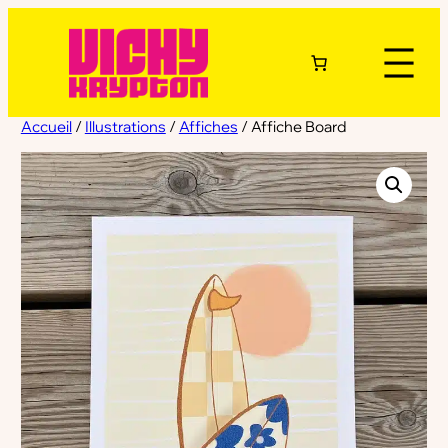
Accueil
/
Illustrations
/
Affiches
/ Affiche Board