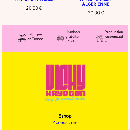
ALGÉRIENNE
20,00
€
20,00
€
Livraison
Production
Fabriqué
gratuite
responsabl
en France
> 150 €
e
Eshop
Accessoires