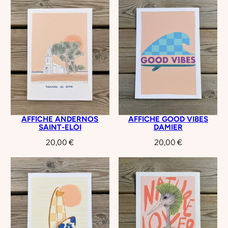
e
l
é
AFFICHE ANDERNOS
AFFICHE GOOD VIBES
SAINT-ELOI
DAMIER
20,00
€
20,00
€