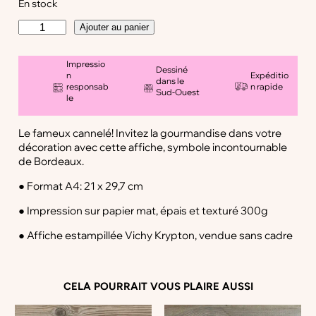
En stock
q
Ajouter au panier
u
a
Impressio
n
Dessiné
n
Expéditio
t
dans le
responsab
n rapide
Sud-Ouest
i
le
t
é
Le fameux cannelé! Invitez la gourmandise dans votre
d
décoration avec cette affiche, symbole incontournable
e
de Bordeaux.
A
f
● Format A4: 21 x 29,7 cm
f
i
● Impression sur papier mat, épais et texturé 300g
c
● Affiche estampillée Vichy Krypton, vendue sans cadre
h
e
C
a
CELA POURRAIT VOUS PLAIRE AUSSI
n
n