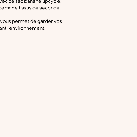
avec ce sac banane upcyclé.
artir de tissus de seconde
le vous permet de garder vos
ant l’environnement.
 3 cm
démarche de récupération,
ion de ces derniers.
ens linges de maison, couvre-