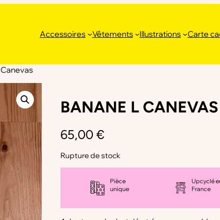
Accessoires
Vêtements
Illustrations
Carte c
 Canevas
BANANE L CANEVAS
65,00
€
Rupture de stock
Pièce
Upcyclé e
unique
France