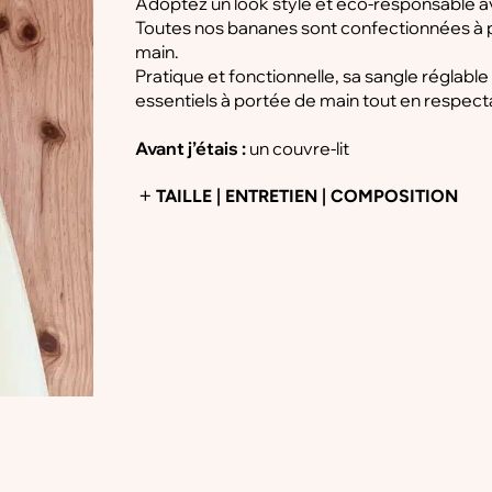
Adoptez un look stylé et éco-responsable 
Toutes nos bananes sont confectionnées à p
main.
Pratique et fonctionnelle, sa sangle réglab
essentiels à portée de main tout en respect
Avant j’étais :
un couvre-lit
TAILLE | ENTRETIEN | COMPOSITION
Dimension sac :
37*18cm
Sangle coton écru :
61 cm à 108 cm, largeur
Entretien :
à la main ou en machine à froid
Composition :
nos tissus provenant d’une 
nous ne pouvons garantir à 100% la composit
NB : Nos tissus étant de seconde main (anci