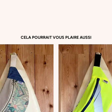
lits, couvertures vintage…). Il peut donc y a
mais c’est aussi ce qui rend chaque pièce uni
Et comme chaque article est cousu à la mai
légèrement varier d’une pièce à l’autre
CELA POURRAIT VOUS PLAIRE AUSSI