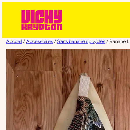
Accueil
/
Accessoires
/
Sacs banane upcyclés
/ Banane L