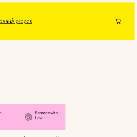
adeau
À propos
n
Remade with
Love