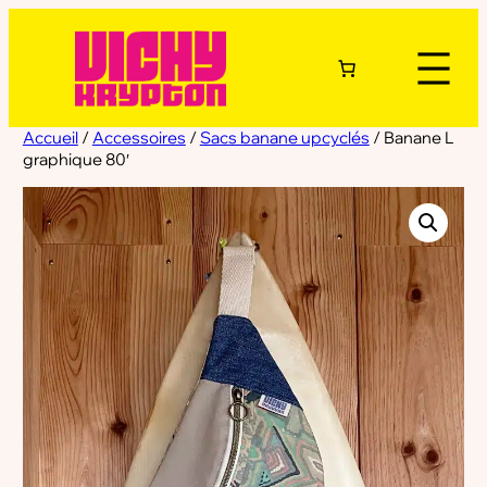
Accueil
/
Accessoires
/
Sacs banane upcyclés
/ Banane L
graphique 80′