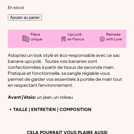
En stock
q
Ajouter au panier
u
a
n
Pièce
Upcyclé
Remade
unique
en France
with Love
t
i
t
Adoptez un look stylé et éco-responsable avec ce sac
é
banane upcyclé. Toutes nos bananes sont
d
confectionnées à partir de tissus de seconde main.
e
Pratique et fonctionnelle, sa sangle réglable vous
B
permet de garder vos essentiels à portée de main tout
a
en respectant l’environnement.
n
a
Avant j’étais:
un jean, un rideau
n
e
TAILLE | ENTRETIEN | COMPOSITION
L
g
r
Dimension sac :
37*18cm
a
CELA POURRAIT VOUS PLAIRE AUSSI