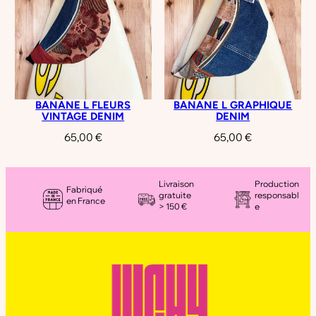
BANANE L FLEURS
BANANE L GRAPHIQUE
VINTAGE DENIM
DENIM
65,00
€
65,00
€
Livraison
Production
Fabriqué
gratuite
responsabl
en France
> 150 €
e