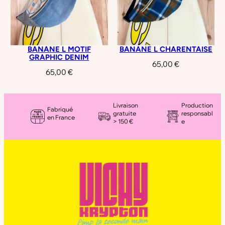
BANANE L MOTIF
BANANE L CHARENTAISE
GRAPHIC DENIM
65,00
€
65,00
€
Livraison
Production
Fabriqué
gratuite
responsabl
en France
> 150 €
e