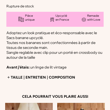
Rupture de stock
Pièce
Upcyclé
Remade
unique
en France
with Love
Adoptez un look pratique et éco-responsable avec le
Sacs banane upcyclé.
Toutes nos bananes sont confectionnées à partir de
tissus de seconde main.
Sangle reglable avec clip pour un porté en crossbody ou
autour de la taille
Avant j’étais:
un linge de lit vintage
TAILLE | ENTRETIEN | COMPOSITION
Dimension sac:
32*15 cm
CELA POURRAIT VOUS PLAIRE AUSSI
Sangle et boucle noir:
56 à X 91 cm, largeur 3 cm