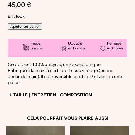
45,00
€
En stock
q
Ajouter au panier
u
a
n
Pièce
Upcyclé
Remade
unique
en France
with Love
t
i
t
Ce bob est 100% upcyclé, unisexe et unique !
é
Fabriqué à la main à partir de tissus vintage (ou de
d
seconde main). Il est réversible et offre 2 styles en une
e
pièce.
B
o
TAILLE | ENTRETIEN | COMPOSITION
b
m
–
● Taille :
M, environ de 58 cm à 60 cm de tour de tête
E
CELA POURRAIT VOUS PLAIRE AUSSI
t
● Composition :
nos tissus provenant d’une démarche
h
de récupération, nous ne pouvons garantir à 100% la
n