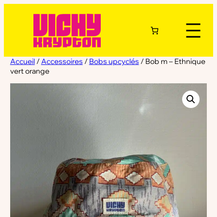
Accueil
/
Accessoires
/
Bobs upcyclés
/ Bob m – Ethnique
vert orange