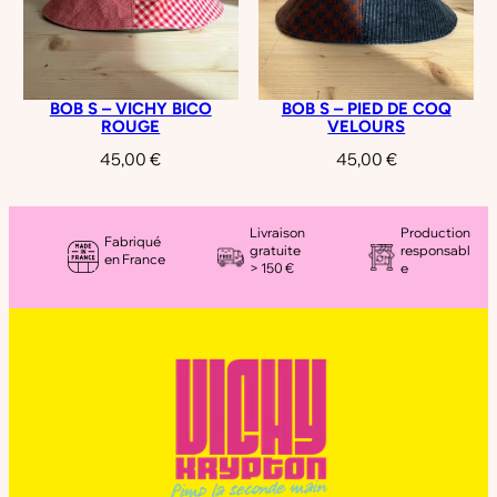
BOB S – VICHY BICO
BOB S – PIED DE COQ
ROUGE
VELOURS
45,00
€
45,00
€
Livraison
Production
Fabriqué
gratuite
responsabl
en France
> 150 €
e