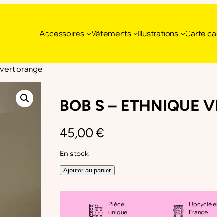
Accessoires
Vêtements
Illustrations
Carte c
 vert orange
BOB S – ETHNIQUE 
45,00
€
En stock
q
Ajouter au panier
u
a
n
Pièce
Upcyclé e
t
unique
France