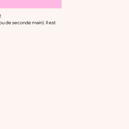
!
(ou de seconde main). Il est
 tête
e démarche de récupération,
ion de ces derniers.
ens linges de maison, couvre-
voir de petites imperfections,
que et pleine d’histoire !
n, les dimensions peuvent