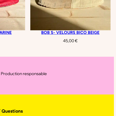
MARINE
BOB S- VELOURS BICO BEIGE
45,00
€
Production responsable
/ Questions