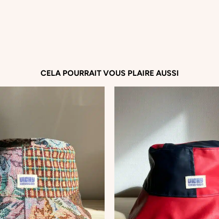
r
t
o
r
a
n
g
CELA POURRAIT VOUS PLAIRE AUSSI
e