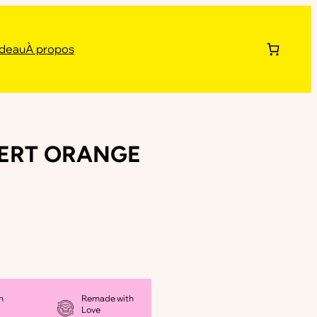
adeau
À propos
VERT ORANGE
n
Remade with
Love