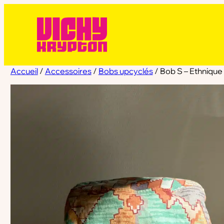
Accueil
/
Accessoires
/
Bobs upcyclés
/ Bob S – Ethnique